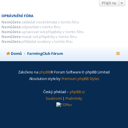
Přejít na
OPRÁVNĚNÍ FÓRA
Nemůžete
zakládat nová témata v tomto fóru
Nemůžete
odpovídat v tomto fóru
Nemůžete
upravovat své příspěvky v tomto fóru
Nemůžete
mazat své příspěvky v tomto fóru
Nemůžete
přikládat soubory v tomto fóru
Domů
FarmingClub Fórum
Založeno na
phpBB
® Forum Software © phpBB Limited
Absolution style by
Premium phpBB Styles
Český překlad –
phpBB.cz
Soukromí
|
Podmínky