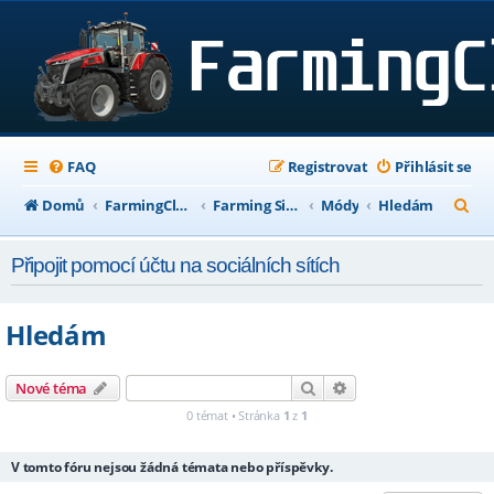
FAQ
Registrovat
Přihlásit se
H
Domů
FarmingClub Fórum
Farming Simulator 22
Módy
Hledám
l
Připojit pomocí účtu na sociálních sítích
e
d
Hledám
a
t
Hledat
Pokročilé hledání
Nové téma
0 témat • Stránka
1
z
1
V tomto fóru nejsou žádná témata nebo příspěvky.