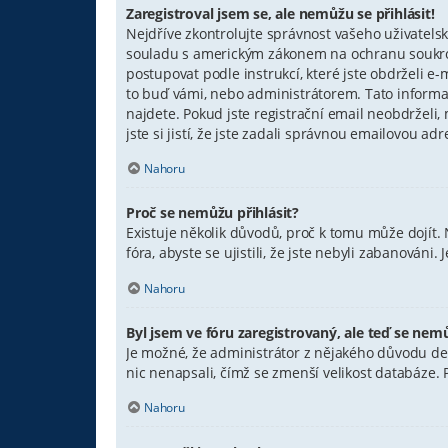
Zaregistroval jsem se, ale nemůžu se přihlásit!
Nejdříve zkontrolujte správnost vašeho uživatelsk
souladu s americkým zákonem na ochranu soukromí
postupovat podle instrukcí, které jste obdrželi 
to buď vámi, nebo administrátorem. Tato informac
najdete. Pokud jste registrační email neobdrželi
jste si jistí, že jste zadali správnou emailovou a
Nahoru
Proč se nemůžu přihlásit?
Existuje několik důvodů, proč k tomu může dojít. 
fóra, abyste se ujistili, že jste nebyli zabanován
Nahoru
Byl jsem ve fóru zaregistrovaný, ale teď se nemů
Je možné, že administrátor z nějakého důvodu dea
nic nenapsali, čímž se zmenší velikost databáze. P
Nahoru