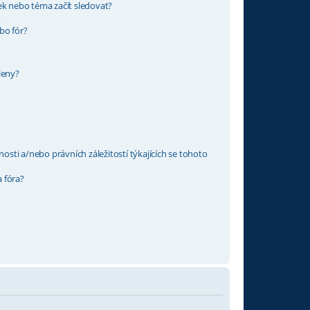
ek nebo téma začít sledovat?
?
bo fór?
leny?
ti a/nebo právních záležitostí týkajících se tohoto
 fóra?