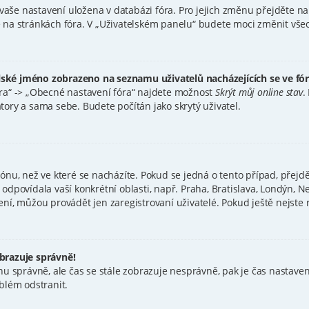
a vaše nastavení uložena v databázi fóra. Pro jejich změnu přejděte n
 na stránkách fóra. V „Uživatelském panelu“ budete moci změnit vše
lské jméno zobrazeno na seznamu uživatelů nacházejících se ve fó
óra“ -> „Obecné nastavení fóra“ najdete možnost
Skrýt můj online stav
.
tory a sama sebe. Budete počítán jako skrytý uživatel.
ónu, než ve které se nacházíte. Pokud se jedná o tento případ, přejdě
 odpovídala vaší konkrétní oblasti, např. Praha, Bratislava, Londýn,
í, můžou provádět jen zaregistrovaní uživatelé. Pokud ještě nejste re
brazuje správně!
ou zónu správně, ale čas se stále zobrazuje nesprávně, pak je čas nast
blém odstranit.