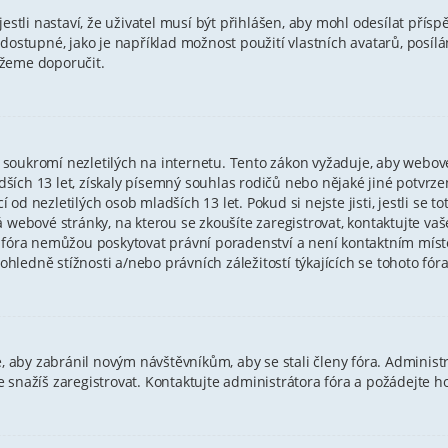
estli nastaví, že uživatel musí být přihlášen, aby mohl odesílat přísp
 dostupné, jako je například možnost použití vlastních avatarů, posí
můžeme doporučit.
soukromí nezletilých na internetu. Tento zákon vyžaduje, aby webov
ích 13 let, získaly písemný souhlas rodičů nebo nějaké jiné potvrze
d nezletilých osob mladších 13 let. Pokud si nejste jisti, jestli se to
á webové stránky, na kterou se zkoušíte zaregistrovat, kontaktujte 
o fóra nemůžou poskytovat právní poradenství a není kontaktním mís
edně stížnosti a/nebo právních záležitostí týkajících se tohoto fóra
e, aby zabránil novým návštěvníkům, aby se stali členy fóra. Administ
 snažíš zaregistrovat. Kontaktujte administrátora fóra a požádejte h