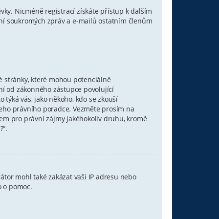
ěvky. Nicméně registrací získáte přístup k dalším
lání soukromých zpráv a e-mailů ostatním členům
é stránky, které mohou potenciálně
ní od zákonného zástupce povolující
to týká vás, jako někoho, kdo se zkouší
vašeho právního poradce. Vezměte prosím na
tem pro právní zájmy jakéhokoliv druhu, kromě
?“.
rátor mohl také zakázat vaši IP adresu nebo
o o pomoc.