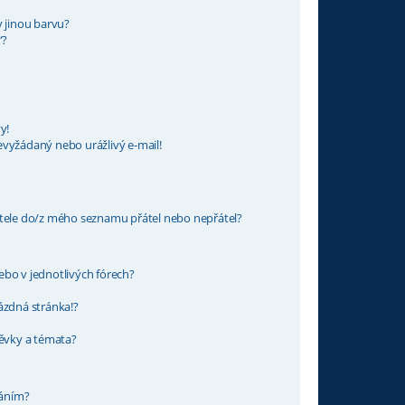
y jinou barvu?
“?
y!
evyžádaný nebo urážlivý e-mail!
atele do/z mého seznamu přátel nebo nepřátel?
ebo v jednotlivých fórech?
ázdná stránka!?
pěvky a témata?
váním?