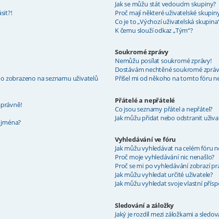
Jak se můžu stát vedoucím skupiny?
sit?!
Proč mají některé uživatelské skupin
Co je to „Výchozí uživatelská skupina
K čemu slouží odkaz „Tým“?
Soukromé zprávy
Nemůžu posílat soukromé zprávy!
Dostávám nechtěné soukromé zpráv
éno zobrazeno na seznamu uživatelů
Přišel mi od někoho na tomto fóru n
Přátelé a nepřátelé
správně!
Co jsou seznamy přátel a nepřátel?
Jak můžu přidat nebo odstranit uživ
 jména?
Vyhledávání ve fóru
Jak můžu vyhledávat na celém fóru n
Proč moje vyhledávání nic nenašlo?
Proč se mi po vyhledávání zobrazí pr
Jak můžu vyhledat určité uživatele?
Jak můžu vyhledat svoje vlastní přís
Sledování a záložky
Jaký je rozdíl mezi záložkami a sledo