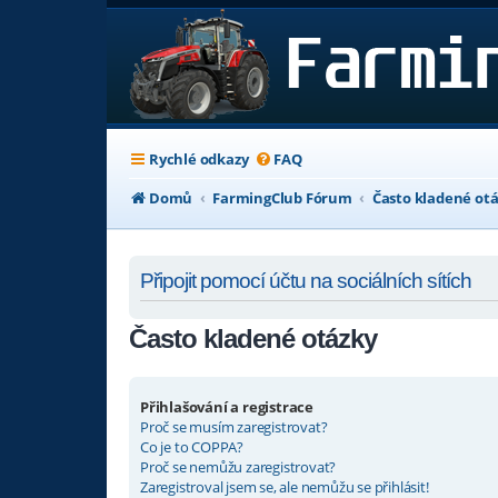
Rychlé odkazy
FAQ
Domů
FarmingClub Fórum
Často kladené ot
Připojit pomocí účtu na sociálních sítích
Často kladené otázky
Přihlašování a registrace
Proč se musím zaregistrovat?
Co je to COPPA?
Proč se nemůžu zaregistrovat?
Zaregistroval jsem se, ale nemůžu se přihlásit!