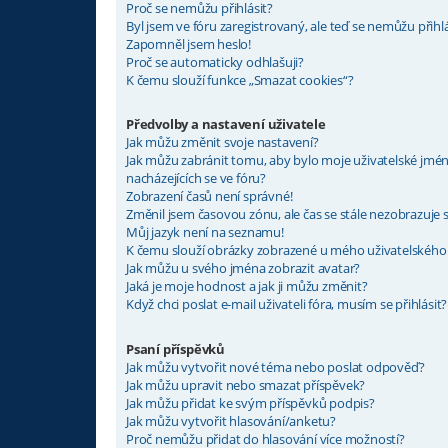
Proč se nemůžu přihlásit?
Byl jsem ve fóru zaregistrovaný, ale teď se nemůžu přihlá
Zapomněl jsem heslo!
Proč se automaticky odhlašuji?
K čemu slouží funkce „Smazat cookies“?
Předvolby a nastavení uživatele
Jak můžu změnit svoje nastavení?
Jak můžu zabránit tomu, aby bylo moje uživatelské jm
nacházejících se ve fóru?
Zobrazení časů není správné!
Změnil jsem časovou zónu, ale čas se stále nezobrazuje 
Můj jazyk není na seznamu!
K čemu slouží obrázky zobrazené u mého uživatelského
Jak můžu u svého jména zobrazit avatar?
Jaká je moje hodnost a jak ji můžu změnit?
Když chci poslat e-mail uživateli fóra, musím se přihlásit?
Psaní příspěvků
Jak můžu vytvořit nové téma nebo poslat odpověď?
Jak můžu upravit nebo smazat příspěvek?
Jak můžu přidat ke svým příspěvků podpis?
Jak můžu vytvořit hlasování/anketu?
Proč nemůžu přidat do hlasování více možností?