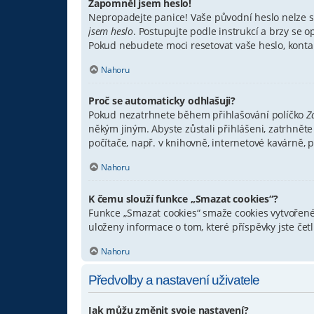
Zapomněl jsem heslo!
Nepropadejte panice! Vaše původní heslo nelze si
jsem heslo
. Postupujte podle instrukcí a brzy se o
Pokud nebudete moci resetovat vaše heslo, kontak
Nahoru
Proč se automaticky odhlašuji?
Pokud nezatrhnete během přihlašování políčko
Z
někým jiným. Abyste zůstali přihlášeni, zatrhnět
počítače, např. v knihovně, internetové kavárně, p
Nahoru
K čemu slouží funkce „Smazat cookies“?
Funkce „Smazat cookies“ smaže cookies vytvořené 
uloženy informace o tom, které příspěvky jste če
Nahoru
Předvolby a nastavení uživatele
Jak můžu změnit svoje nastavení?