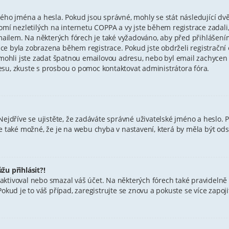
ého jména a hesla. Pokud jsou správné, mohly se stát následující dvě 
 nezletilých na internetu COPPA a vy jste během registrace zadali, 
e-mailem. Na některých fórech je také vyžadováno, aby před přihlášen
e byla zobrazena během registrace. Pokud jste obdrželi registrační e
, mohli jste zadat špatnou emailovou adresu, nebo byl email zachycen
dresu, zkuste s prosbou o pomoc kontaktovat administrátora fóra.
Nejdříve se ujistěte, že zadáváte správné uživatelské jméno a heslo. 
i. Je také možné, že je na webu chyba v nastavení, která by měla být od
žu přihlásit?!
ktivoval nebo smazal váš účet. Na některých fórech také pravidelně o
okud je to váš případ, zaregistrujte se znovu a pokuste se více zapoji