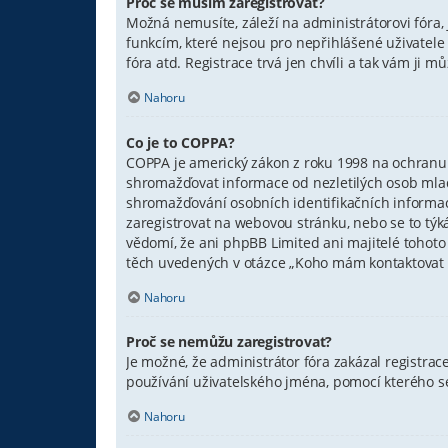
Proč se musím zaregistrovat?
Možná nemusíte, záleží na administrátorovi fóra, j
funkcím, které nejsou pro nepřihlášené uživatele
fóra atd. Registrace trvá jen chvíli a tak vám ji 
Nahoru
Co je to COPPA?
COPPA je americký zákon z roku 1998 na ochranu 
shromažďovat informace od nezletilých osob mladš
shromažďování osobních identifikačních informací o
zaregistrovat na webovou stránku, nebo se to týk
vědomí, že ani phpBB Limited ani majitelé tohot
těch uvedených v otázce „Koho mám kontaktovat ohl
Nahoru
Proč se nemůžu zaregistrovat?
Je možné, že administrátor fóra zakázal registrac
používání uživatelského jména, pomocí kterého se
Nahoru