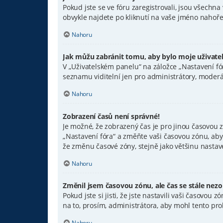
Pokud jste se ve fóru zaregistrovali, jsou všechn
obvykle najdete po kliknutí na vaše jméno nahoře
Nahoru
Jak můžu zabránit tomu, aby bylo moje uživate
V „Uživatelském panelu“ na záložce „Nastavení f
seznamu viditelní jen pro administrátory, moderá
Nahoru
Zobrazení časů není správné!
Je možné, že zobrazený čas je pro jinou časovou z
„Nastavení fóra“ a změňte vaši časovou zónu, aby
že změnu časové zóny, stejně jako většinu nastaven
Nahoru
Změnil jsem časovou zónu, ale čas se stále nezo
Pokud jste si jisti, že jste nastavili vaši časov
na to, prosím, administrátora, aby mohl tento pro
Nahoru