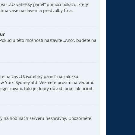
a váš „Uživatelský panel“ pomocí odkazu, který
chna vaše nastavení a předvolby fóra.
ru?
 Pokud u této možnosti nastavíte „Ano“, budete na
te na váš „Uživatelský panel“ na záložku
 New York, Sydney atd. Vezměte prosím na vědomí,
gistrováni, toto je dobrý důvod, proč tak učinit.
avený na hodinách serveru nesprávný. Upozorněte