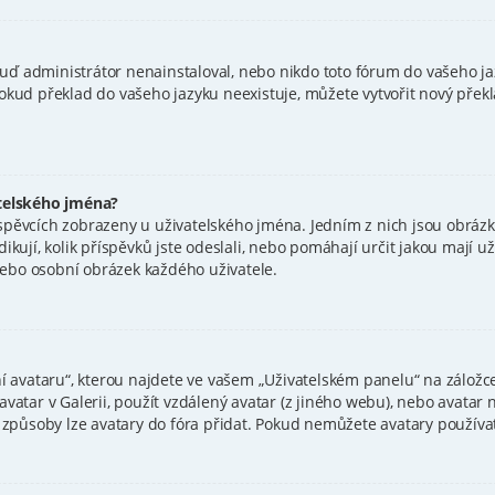
uď administrátor nenainstaloval, nebo nikdo toto fórum do vašeho jaz
 Pokud překlad do vašeho jazyku neexistuje, můžete vytvořit nový pře
telského jména?
íspěvcích zobrazeny u uživatelského jména. Jedním z nich jsou obrázky
ikují, kolik příspěvků jste odeslali, nebo pomáhají určit jakou mají uži
nebo osobní obrázek každého uživatele.
avataru“, kterou najdete ve vašem „Uživatelském panelu“ na záložce 
avatar v Galerii, použít vzdálený avatar (z jiného webu), nebo avatar 
mi způsoby lze avatary do fóra přidat. Pokud nemůžete avatary používat