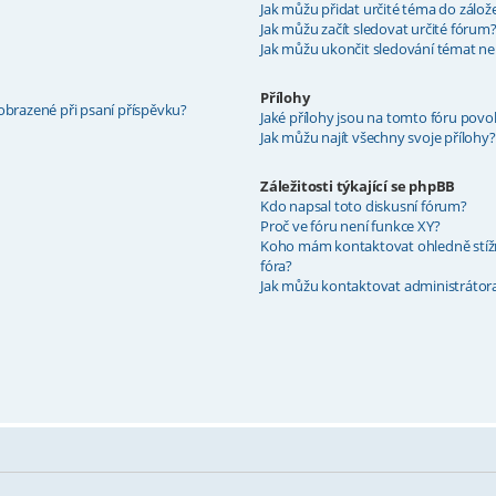
Jak můžu přidat určité téma do zálož
Jak můžu začít sledovat určité fórum
Jak můžu ukončit sledování témat ne
Přílohy
zobrazené při psaní příspěvku?
Jaké přílohy jsou na tomto fóru povo
Jak můžu najít všechny svoje přílohy?
Záležitosti týkající se phpBB
Kdo napsal toto diskusní fórum?
Proč ve fóru není funkce XY?
Koho mám kontaktovat ohledně stížnos
fóra?
Jak můžu kontaktovat administrátora