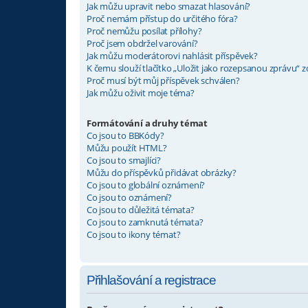
Jak můžu upravit nebo smazat hlasování?
Proč nemám přístup do určitého fóra?
Proč nemůžu posílat přílohy?
Proč jsem obdržel varování?
Jak můžu moderátorovi nahlásit příspěvek?
K čemu slouží tlačítko „Uložit jako rozepsanou zprávu“ 
Proč musí být můj příspěvek schválen?
Jak můžu oživit moje téma?
Formátování a druhy témat
Co jsou to BBKódy?
Můžu použít HTML?
Co jsou to smajlíci?
Můžu do příspěvků přidávat obrázky?
Co jsou to globální oznámení?
Co jsou to oznámení?
Co jsou to důležitá témata?
Co jsou to zamknutá témata?
Co jsou to ikony témat?
Přihlašování a registrace