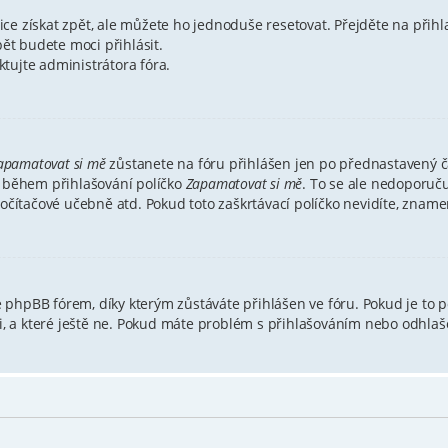
ce získat zpět, ale můžete ho jednoduše resetovat. Přejděte na přihl
pět budete moci přihlásit.
tujte administrátora fóra.
apamatovat si mě
zůstanete na fóru přihlášen jen po přednastavený ča
e během přihlašování políčko
Zapamatovat si mě
. To se ale nedoporuču
očítačové učebně atd. Pokud toto zaškrtávací políčko nevidíte, znamen
phpBB fórem, díky kterým zůstáváte přihlášen ve fóru. Pokud je to p
tli, a které ještě ne. Pokud máte problém s přihlašováním nebo odhl