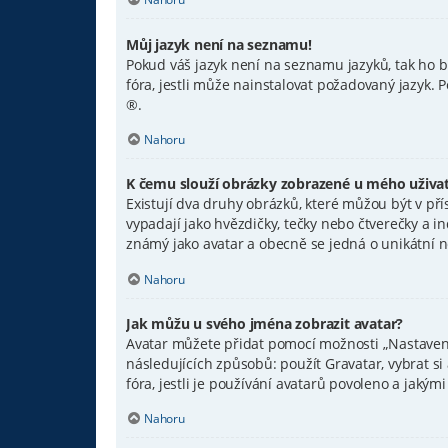
Můj jazyk není na seznamu!
Pokud váš jazyk není na seznamu jazyků, tak ho b
fóra, jestli může nainstalovat požadovaný jazyk.
®.
Nahoru
K čemu slouží obrázky zobrazené u mého uživa
Existují dva druhy obrázků, které můžou být v př
vypadají jako hvězdičky, tečky nebo čtverečky a ind
známý jako avatar a obecně se jedná o unikátní 
Nahoru
Jak můžu u svého jména zobrazit avatar?
Avatar můžete přidat pomocí možnosti „Nastavení 
následujících způsobů: použít Gravatar, vybrat si 
fóra, jestli je používání avatarů povoleno a jaký
Nahoru