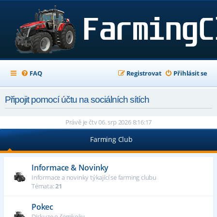
FAQ
Registrovat
Přihlásit se
Připojit pomocí účtu na sociálních sítích
Právě je čtv 06. srp 2026 8:16:17
Farming Club
Informace & Novinky
Informace a novinky týkající se farming clubu
Témata:
21
Pokec
Diskuze o čemkoliv...