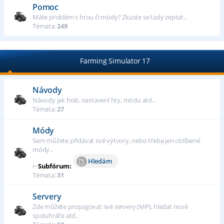
Pomoc
Máte problém s hrou či módy? Zkuste se tady zeptat..
Témata:
249
Farming Simulator 17
Návody
Návody jak hrát, nastavení hry, módu atd..
Témata:
27
Módy
Sem můžete přidávat své výtvory, nebo třeba jen oblíbené
módy..
Hledám
⊢
Subfórum:
Témata:
31
Servery
Zde můžete propagovat své servery (MP), hledat nové
spoluhráče atd..