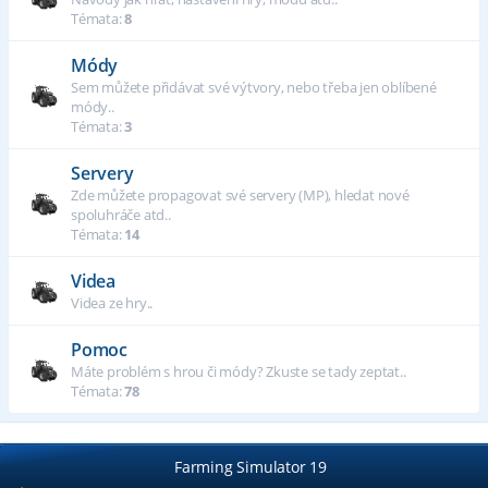
Témata:
8
Módy
Sem můžete přidávat své výtvory, nebo třeba jen oblíbené
módy..
Témata:
3
Servery
Zde můžete propagovat své servery (MP), hledat nové
spoluhráče atd..
Témata:
14
Videa
Videa ze hry..
Pomoc
Máte problém s hrou či módy? Zkuste se tady zeptat..
Témata:
78
Farming Simulator 19