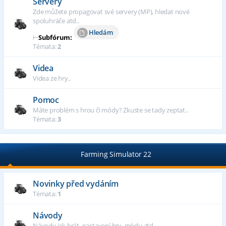
Servery
Zde můžete propagovat své servery (MP), hledat nové
spoluhráče atd..
Hledám
⊢
Subfórum:
Témata:
2
Videa
Videa ze hry..
Pomoc
Máte problém s hrou či módy? Zkuste se tady zeptat..
Témata:
3
Farming Simulator 22
Novinky před vydáním
Témata:
1
Návody
Návody jak hrát, nastavení hry, módu atd..