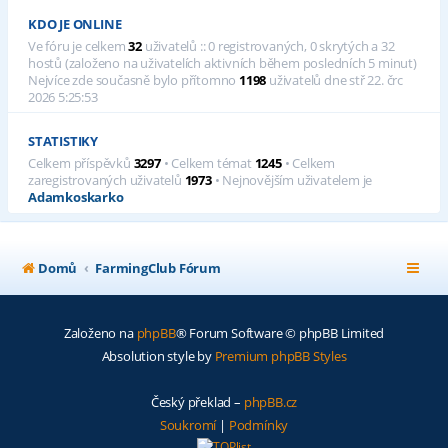
KDO JE ONLINE
Ve fóru je celkem
32
uživatelů :: 0 registrovaných, 0 skrytých a 32
hostů (založeno na uživatelích aktivních během posledních 5 minut)
Nejvíce zde současně bylo přítomno
1198
uživatelů dne stř 22. črc
2026 5:25:53
STATISTIKY
Celkem příspěvků
3297
• Celkem témat
1245
• Celkem
zaregistrovaných uživatelů
1973
• Nejnovějším uživatelem je
Adamkoskarko
Domů
FarmingClub Fórum
Založeno na
phpBB
® Forum Software © phpBB Limited
Absolution style by
Premium phpBB Styles
Český překlad –
phpBB.cz
Soukromí
|
Podmínky