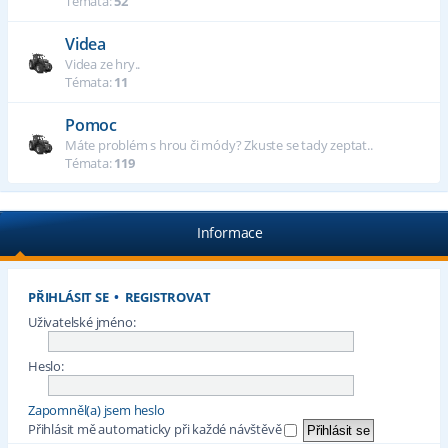
Témata:
52
Videa
Videa ze hry..
Témata:
11
Pomoc
Máte problém s hrou či módy? Zkuste se tady zeptat..
Témata:
119
Informace
PŘIHLÁSIT SE
•
REGISTROVAT
Uživatelské jméno:
Heslo:
Zapomněl(a) jsem heslo
Přihlásit mě automaticky při každé návštěvě