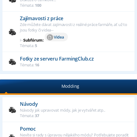
Témata:
100
Zajímavosti z práce
Zde můžete dávat zajímavosti z reálné práce farmáře, ať už to
jsou fotky či videa--
Videa
⊢
Subfórum:
Témata:
5
Fotky ze serveru FarmingClub.cz
Témata:
16
Modding
Návody
Návody jak upravovat módy, jak je vytvářet atp..
Témata:
37
Pomoc
Nevíte si rady s úpravou nějakého módu? Potřebujete poradit