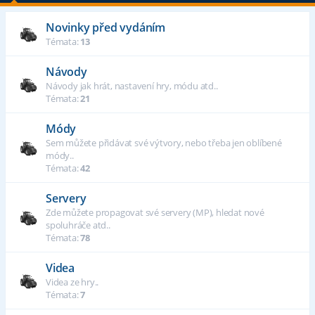
Novinky před vydáním
Témata:
13
Návody
Návody jak hrát, nastavení hry, módu atd..
Témata:
21
Módy
Sem můžete přidávat své výtvory, nebo třeba jen oblíbené
módy..
Témata:
42
Servery
Zde můžete propagovat své servery (MP), hledat nové
spoluhráče atd..
Témata:
78
Videa
Videa ze hry..
Témata:
7