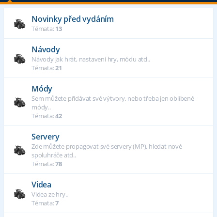
Novinky před vydáním
Témata:
13
Návody
Návody jak hrát, nastavení hry, módu atd..
Témata:
21
Módy
Sem můžete přidávat své výtvory, nebo třeba jen oblíbené
módy..
Témata:
42
Servery
Zde můžete propagovat své servery (MP), hledat nové
spoluhráče atd..
Témata:
78
Videa
Videa ze hry..
Témata:
7