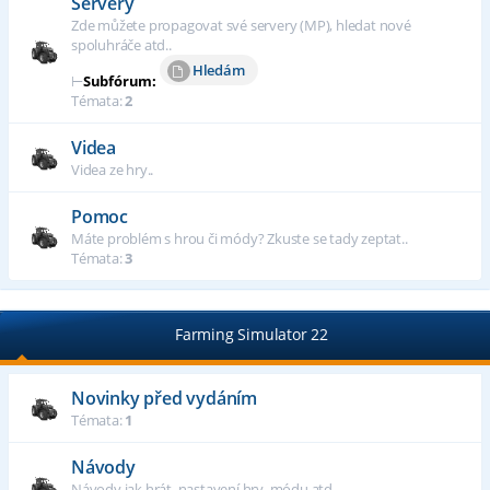
Servery
Zde můžete propagovat své servery (MP), hledat nové
spoluhráče atd..
Hledám
⊢
Subfórum:
Témata:
2
Videa
Videa ze hry..
Pomoc
Máte problém s hrou či módy? Zkuste se tady zeptat..
Témata:
3
Farming Simulator 22
Novinky před vydáním
Témata:
1
Návody
Návody jak hrát, nastavení hry, módu atd..