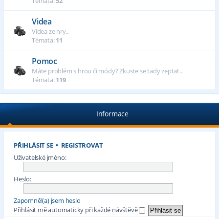
Témata:
52
Videa
Videa ze hry..
Témata:
11
Pomoc
Máte problém s hrou či módy? Zkuste se tady zeptat..
Témata:
119
Informace
PŘIHLÁSIT SE
•
REGISTROVAT
Uživatelské jméno:
Heslo:
Zapomněl(a) jsem heslo
Přihlásit mě automaticky při každé návštěvě