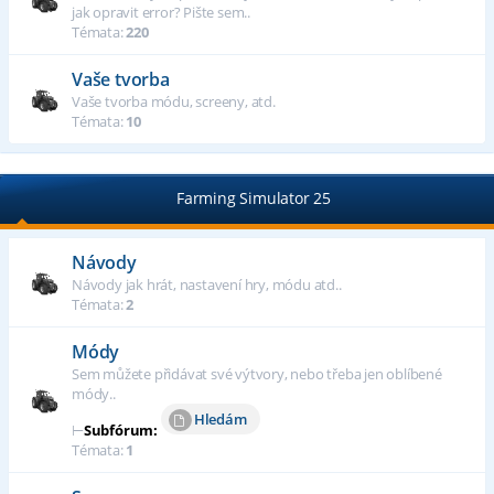
jak opravit error? Pište sem..
Témata:
220
Vaše tvorba
Vaše tvorba módu, screeny, atd.
Témata:
10
Farming Simulator 25
Návody
Návody jak hrát, nastavení hry, módu atd..
Témata:
2
Módy
Sem můžete přidávat své výtvory, nebo třeba jen oblíbené
módy..
Hledám
⊢
Subfórum:
Témata:
1