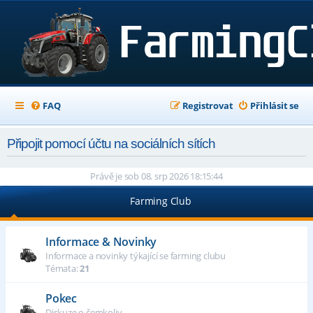
FAQ
Registrovat
Přihlásit se
Připojit pomocí účtu na sociálních sítích
Právě je sob 08. srp 2026 18:15:44
Farming Club
Informace & Novinky
Informace a novinky týkající se farming clubu
Témata:
21
Pokec
Diskuze o čemkoliv...