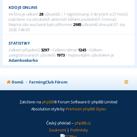
KDO JE ONLINE
Ve fóru je celkem
28
uživatelů :: 1 registrovaný, 0 skrytých a 27 hostů
(založeno na uživatelích aktivních během posledních 5 minut)
Nejvíce zde současně bylo přítomno
2985
uživatelů dne pát 07. srp
2026 7:46:05
STATISTIKY
Celkem příspěvků
3297
• Celkem témat
1245
• Celkem
zaregistrovaných uživatelů
1973
• Nejnovějším uživatelem je
Adamkoskarko
Domů
FarmingClub Fórum
Založeno na
phpBB
® Forum Software © phpBB Limited
Absolution style by
Premium phpBB Styles
Český překlad –
phpBB.cz
Soukromí
|
Podmínky