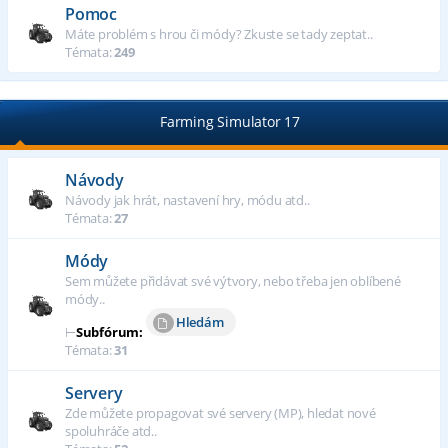
Pomoc
Máte problém s hrou či módy? Zkuste se tady zeptat..
Témata:
249
Farming Simulator 17
Návody
Návody jak hrát, nastavení hry, módu atd..
Témata:
27
Módy
Sem můžete přidávat své výtvory, nebo třeba jen oblíbené
módy..
Hledám
⊢
Subfórum:
Témata:
31
Servery
Zde můžete propagovat své servery (MP), hledat nové
spoluhráče atd..