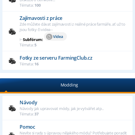
Témata:
100
Zajímavosti z práce
Zde můžete dávat zajímavosti z reálné práce farmáře, ať už to
jsou fotky či videa--
Videa
⊢
Subfórum:
Témata:
5
Fotky ze serveru FarmingClub.cz
Témata:
16
Modding
Návody
Návody jak upravovat módy, jak je vytvářet atp..
Témata:
37
Pomoc
Nevíte si rady s úpravou nějakého módu? Potřebujete poradit