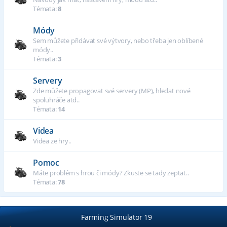
Témata:
8
Módy
Sem můžete přidávat své výtvory, nebo třeba jen oblíbené
módy..
Témata:
3
Servery
Zde můžete propagovat své servery (MP), hledat nové
spoluhráče atd..
Témata:
14
Videa
Videa ze hry..
Pomoc
Máte problém s hrou či módy? Zkuste se tady zeptat..
Témata:
78
Farming Simulator 19