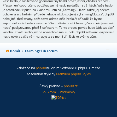
Vaše heslo je zašifrováno (jednosměrný hash) pro zajištění jeho bezpečnosti.
Přesto není doporučeno používat stejné heslo na dalších stránkách. Vaše heslo
je prostředek k přístupu k vašemu účtu na „FarmingClub.cz“, takže jej pečlivě
uchovejte a v žádném případě nebude nikdo spojený s „FarmingClub.cz“, phpBB
nebo jiné, třetí strany, požadovat od vás vaše heslo. V případě, že byste
zapomněli vaše heslo k vašemu účtu, můžete použít funkci „Zapomněl jsem své
heslo“ poskytovanou phpBB softwarem. Tento proces po vás bude žádat zadaní
vašeho uživatelského jména a vašeho e-mailu, poté phpBB software vygeneruje
heslo nové a zašle vám ho, abyste se mohli přihlásit ke svému účtu.
Domů
FarmingClub Fórum
Založeno na
phpBB
® Forum Software © phpBB Limited
Absolution style by
Premium phpBB Styles
Český překlad –
phpBB.cz
Soukromí
|
Podmínky