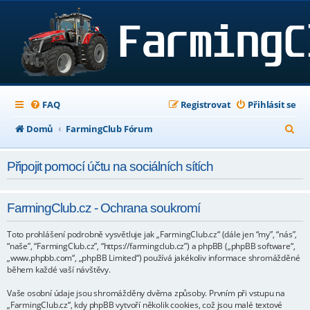
FAQ
Registrovat
Přihlásit se
H
Domů
FarmingClub Fórum
l
Připojit pomocí účtu na sociálních sítích
e
d
FarmingClub.cz - Ochrana soukromí
a
t
Toto prohlášení podrobně vysvětluje jak „FarmingClub.cz“ (dále jen “my”, “nás”,
“naše”, “FarmingClub.cz”, “https://farmingclub.cz”) a phpBB („phpBB software“,
„www.phpbb.com“, „phpBB Limited“) používá jakékoliv informace shromážděné
během každé vaší návštěvy.
Vaše osobní údaje jsou shromážděny dvěma způsoby. Prvním při vstupu na
„FarmingClub.cz“, kdy phpBB vytvoří několik cookies, což jsou malé textové