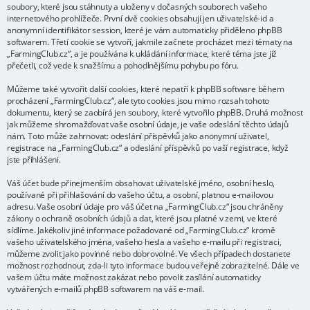
soubory, které jsou stáhnuty a uloženy v dočasných souborech vašeho
internetového prohlížeče. První dvě cookies obsahují jen uživatelské-id a
anonymní identifikátor session, které je vám automaticky přiděleno phpBB
softwarem. Třetí cookie se vytvoří, jakmile začnete procházet mezi tématy na
„FarmingClub.cz“, a je používána k ukládání informace, které téma jste již
přečetli, což vede k snažšímu a pohodlnějšímu pohybu po fóru.
Můžeme také vytvořit další cookies, které nepatří k phpBB software během
procházení „FarmingClub.cz“, ale tyto cookies jsou mimo rozsah tohoto
dokumentu, který se zaobírá jen soubory, které vytvořilo phpBB. Druhá možnost
jak můžeme shromažďovat vaše osobní údaje, je vaše odeslání těchto údajů
nám. Toto může zahrnovat: odeslání příspěvků jako anonymní uživatel,
registrace na „FarmingClub.cz“ a odeslání příspěvků po vaší registrace, když
jste přihlášeni.
Váš účet bude přinejmenším obsahovat uživatelské jméno, osobní heslo,
používané při přihlašování do vašeho účtu, a osobní, platnou e-mailovou
adresu. Vaše osobní údaje pro váš účet na „FarmingClub.cz“ jsou chráněny
zákony o ochraně osobních údajů a dat, které jsou platné v zemi, ve které
sídlíme. Jakékoliv jiné informace požadované od „FarmingClub.cz“ kromě
vašeho uživatelského jména, vašeho hesla a vašeho e-mailu při registraci,
můžeme zvolit jako povinné nebo dobrovolné. Ve všech případech dostanete
možnost rozhodnout, zda-li tyto informace budou veřejně zobrazitelné. Dále ve
vašem účtu máte možnost zakázat nebo povolit zasílání automaticky
vytvářených e-mailů phpBB softwarem na váš e-mail.