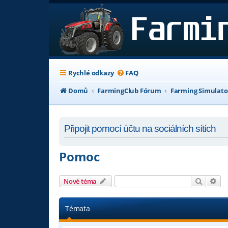
Rychlé odkazy
FAQ
Domů
FarmingClub Fórum
Farming Simulato
Připojit pomocí účtu na sociálních sítích
Pomoc
Hledat
Pok
Nové téma
Témata