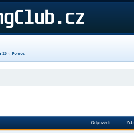
r 25
Pomoc
ročilé hledání
Odpovědi
Zob