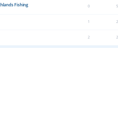
ghlands Fishing
0
1
2