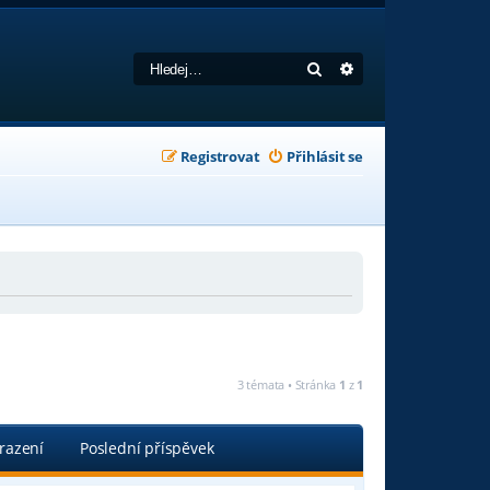
Hledat
Pokročilé hledání
Registrovat
Přihlásit se
3 témata • Stránka
1
z
1
razení
Poslední příspěvek