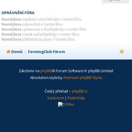
OPRÁVNĚNÍ FÓRA
Nemůžete
zakládat nová témata v tomto fóru
Nemůžete
odpovídat v tomto fóru
Nemůžete
upravovat své příspěvky v tomto fóru
Nemůžete
mazat své příspěvky v tomto fóru
Nemůžete
přikládat soubory v tomto fóru
Domů
FarmingClub Fórum
Založeno na
phpBB
® Forum Software © phpBB Limited
Absolution style by
Premium phpBB Styles
Český překlad –
phpBB.cz
Soukromí
|
Podmínky