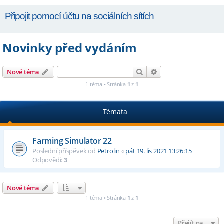
Připojit pomocí účtu na sociálních sítích
Novinky před vydáním
Hledat
Pokročilé hledání
Nové téma
1 téma • Stránka
1
z
1
Témata
Farming Simulator 22
Poslední příspěvek od
Petrolin
«
pát 19. lis 2021 13:26:15
Odpovědi:
3
Nové téma
1 téma • Stránka
1
z
1
Přejít na