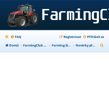
FAQ
Registrovat
Přihlásit se
H
Domů
FarmingClub Fórum
Farming Simulator 22
Novinky před vydáním
l
e
d
a
t